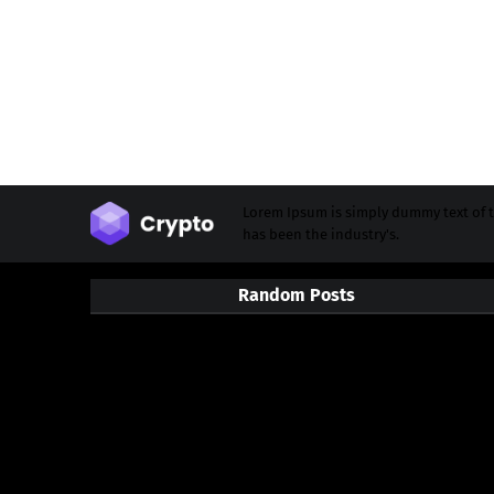
Lorem Ipsum is simply dummy text of t
has been the industry's.
Random Posts
3/random/post-list