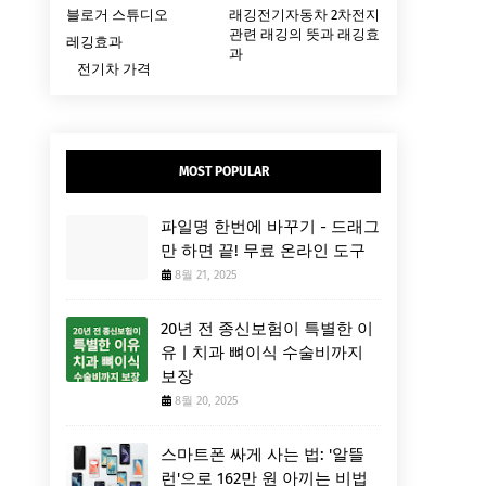
블로거 스튜디오
래깅전기자동차 2차전지
관련 래깅의 뜻과 래깅효
레깅효과
과
전기차 가격
MOST POPULAR
파일명 한번에 바꾸기 - 드래그
만 하면 끝! 무료 온라인 도구
8월 21, 2025
20년 전 종신보험이 특별한 이
유 | 치과 뼈이식 수술비까지
보장
8월 20, 2025
스마트폰 싸게 사는 법: '알뜰
런'으로 162만 원 아끼는 비법