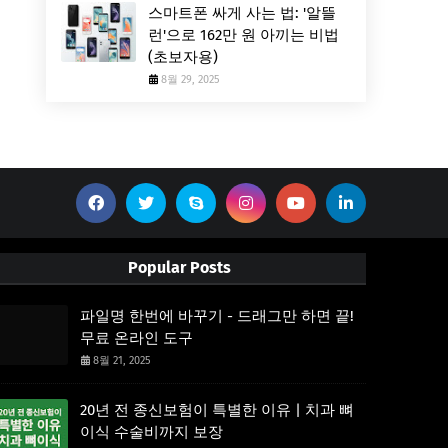
스마트폰 싸게 사는 법: '알뜰
런'으로 162만 원 아끼는 비법
(초보자용)
8월 29, 2025
Popular Posts
파일명 한번에 바꾸기 - 드래그만 하면 끝!
무료 온라인 도구
8월 21, 2025
20년 전 종신보험이 특별한 이유 | 치과 뼈
이식 수술비까지 보장