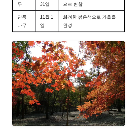
무
31일
으로 변함
단풍
11월 1
화려한 붉은색으로 가을을
나무
일
완성