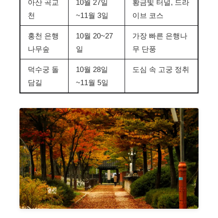
아산 곡교
10월 27일
황금빛 터널, 드라
천
~11월 3일
이브 코스
홍천 은행
10월 20~27
가장 빠른 은행나
나무숲
일
무 단풍
덕수궁 돌
10월 28일
도심 속 고궁 정취
담길
~11월 5일