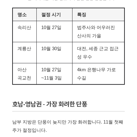
명소
절정 시기
특징
속리산
10월 27일
법주사와 어우러진
산사의 가을
계룡산
10월 30일
대전, 세종 근교 접근
성 우수
아산
10월 27일
4km 은행나무 가로
곡교천
~11월 3일
수길
호남·영남권 - 가장 화려한 단풍
남부 지방은 단풍이 늦지만 가장 화려합니다. 11월 첫째
주가 절정입니다.