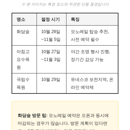
※ 본 이미지는 특정 장소와 무관한 단풍 풍경입니다
명소
절정 시기
특징
화담숲
10월 28일
모노레일 탑승 추천,
~11월 5일
사전 예약 필수
아침고
10월 27일
야간 조명 행사 진행,
요수목
~11월 3일
장기간 감상 가능
원
국립수
10월 29일
유네스코 보전지역, 온
목원
라인 예약제
화담숲 방문 팁:
모노레일 예약은 오픈과 동시에
마감되는 경우가 많습니다. 방문 계획이 있다면