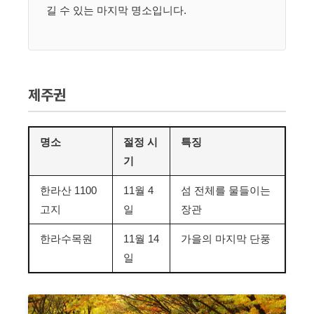
길 수 있는 마지막 명소입니다.
제주권
명소
절정 시
특징
기
한라산 1100
11월 4
섬 전체를 물들이는
고지
일
장관
한라수목원
11월 14
가을의 마지막 단풍
일