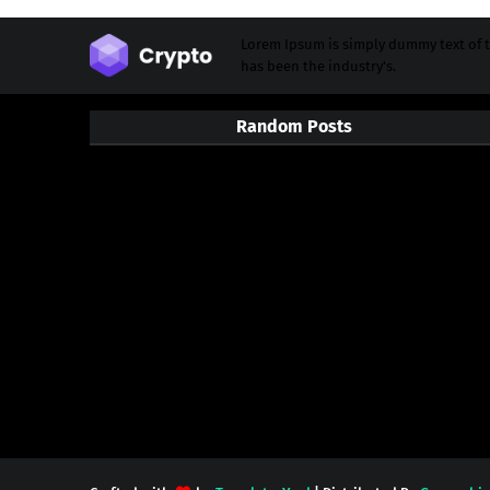
Lorem Ipsum is simply dummy text of t
has been the industry's.
Random Posts
3/random/post-list