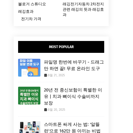
블로거 스튜디오
래깅전기자동차 2차전지
관련 래깅의 뜻과 래깅효
레깅효과
과
전기차 가격
MOST POPULAR
파일명 한번에 바꾸기 - 드래그
만 하면 끝! 무료 온라인 도구
8월 21, 2025
20년 전 종신보험이 특별한 이
유 | 치과 뼈이식 수술비까지
보장
8월 20, 2025
스마트폰 싸게 사는 법: '알뜰
런'으로 162만 원 아끼는 비법