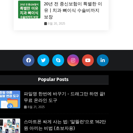
20년 전 종신보험이 특별한 이
유 | 치과 뼈이식 수술비까지
보장
8월 20, 2025
Popular Posts
파일명 한번에 바꾸기 - 드래그만 하면 끝!
무료 온라인 도구
8월 21, 2025
스마트폰 싸게 사는 법: '알뜰런'으로 162만
원 아끼는 비법 (초보자용)