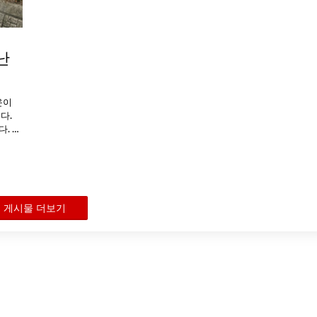
난
운이
다.
. …
게시물 더보기