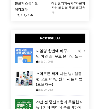
블로거 스튜디오
래깅전기자동차 2차전지
관련 래깅의 뜻과 래깅효
레깅효과
과
전기차 가격
MOST POPULAR
파일명 한번에 바꾸기 - 드래그
만 하면 끝! 무료 온라인 도구
8월 21, 2025
스마트폰 싸게 사는 법: '알뜰
런'으로 162만 원 아끼는 비법
(초보자용)
8월 29, 2025
20년 전 종신보험이 특별한 이
유 | 치과 뼈이식 수술비까지