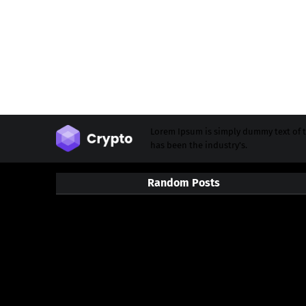
Lorem Ipsum is simply dummy text of t
has been the industry's.
Random Posts
3/random/post-list