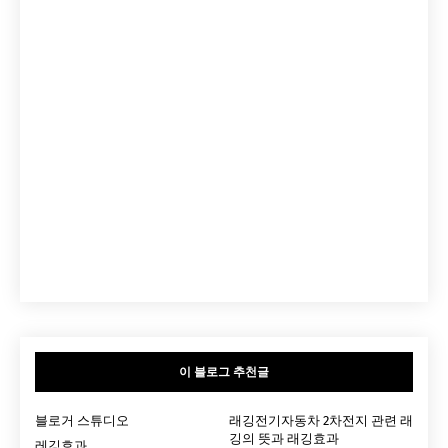
이 블로그 추천글
블로거 스튜디오
래깅전기자동차 2차전지 관련 래
깅의 뜻과 래깅효과
레깅효과