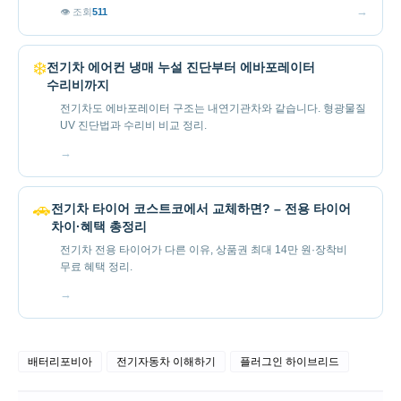
→
👁 조회
511
❄️
전기차 에어컨 냉매 누설 진단부터 에바포레이터
수리비까지
전기차도 에바포레이터 구조는 내연기관차와 같습니다. 형광물질
UV 진단법과 수리비 비교 정리.
→
🚗
전기차 타이어 코스트코에서 교체하면? – 전용 타이어
차이·혜택 총정리
전기차 전용 타이어가 다른 이유, 상품권 최대 14만 원·장착비
무료 혜택 정리.
→
배터리포비아
전기자동차 이해하기
플러그인 하이브리드