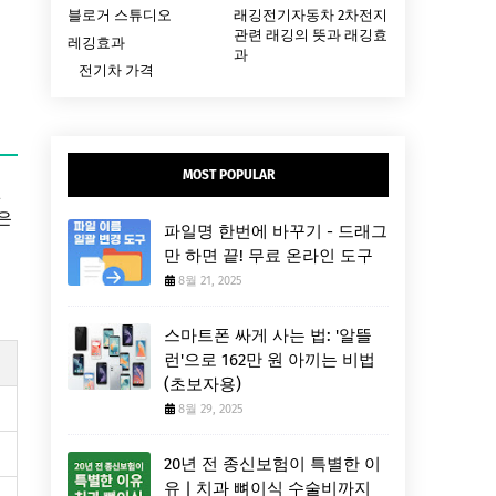
블로거 스튜디오
래깅전기자동차 2차전지
관련 래깅의 뜻과 래깅효
레깅효과
과
전기차 가격
MOST POPULAR
원
은
파일명 한번에 바꾸기 - 드래그
만 하면 끝! 무료 온라인 도구
8월 21, 2025
스마트폰 싸게 사는 법: '알뜰
런'으로 162만 원 아끼는 비법
(초보자용)
8월 29, 2025
20년 전 종신보험이 특별한 이
유 | 치과 뼈이식 수술비까지