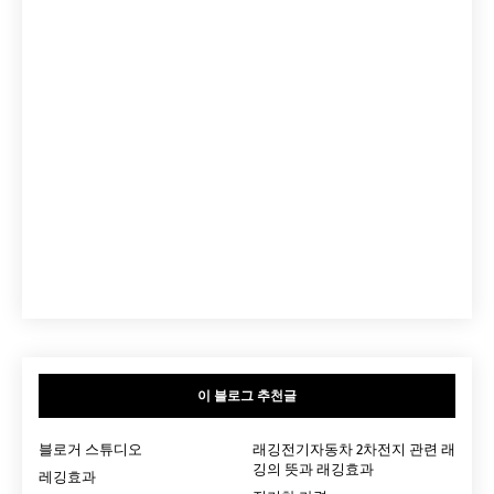
이 블로그 추천글
블로거 스튜디오
래깅전기자동차 2차전지 관련 래
깅의 뜻과 래깅효과
레깅효과