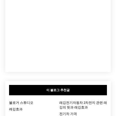
이 블로그 추천글
블로거 스튜디오
래깅전기자동차 2차전지 관련 래
깅의 뜻과 래깅효과
레깅효과
전기차 가격