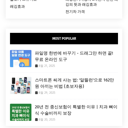
깅의 뜻과 래깅효과
레깅효과
전기차 가격
MOST POPULAR
파일명 한번에 바꾸기 - 드래그만 하면 끝!
무료 온라인 도구
8월 21, 2025
스마트폰 싸게 사는 법: '알뜰런'으로 162만
원 아끼는 비법 (초보자용)
8월 29, 2025
20년 전 종신보험이 특별한 이유 | 치과 뼈이
식 수술비까지 보장
8월 20, 2025