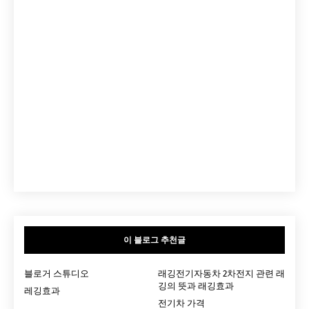
이 블로그 추천글
블로거 스튜디오
래깅전기자동차 2차전지 관련 래
깅의 뜻과 래깅효과
레깅효과
전기차 가격