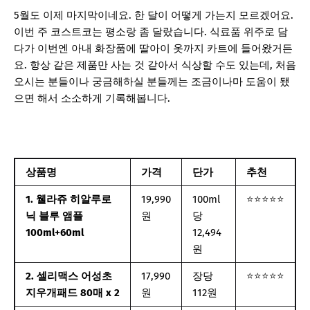
5월도 이제 마지막이네요. 한 달이 어떻게 가는지 모르겠어요.
이번 주 코스트코는 평소랑 좀 달랐습니다. 식료품 위주로 담
다가 이번엔 아내 화장품에 딸아이 옷까지 카트에 들어왔거든
요. 항상 같은 제품만 사는 것 같아서 식상할 수도 있는데, 처음
오시는 분들이나 궁금해하실 분들께는 조금이나마 도움이 됐
으면 해서 소소하게 기록해봅니다.
상품명
가격
단가
추천
1. 웰라쥬 히알루로
19,990
100ml
⭐⭐⭐⭐⭐
닉 블루 앰플
원
당
100ml+60ml
12,494
원
2. 셀리맥스 어성초
17,990
장당
⭐⭐⭐⭐⭐
지우개패드 80매 x 2
원
112원