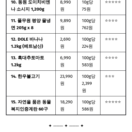
10. 동원 도이치비엔
8,990
10g당
⭐⭐⭐⭐⭐
나 소시지 1,200g
원
75원
11. 풀무원 평양 물냉
9,890
100g당
⭐⭐⭐⭐
면 205g x 8
원
762원
12. DOLE 바나나
2,690
100g당
⭐⭐⭐⭐
1.2kg (베트남산)
원
224원
13. 흑대추토마토
6,990
100g당
⭐⭐⭐⭐
1.2kg
원
583원
14. 한우불고기
23,990
100g당
⭐⭐⭐
원
2,399
원
15. 자연을 품은 동물
18,290
100g당
⭐⭐⭐⭐⭐
복지인증계란 60구
원
586원
✦ ─── ✦ ─── ✦