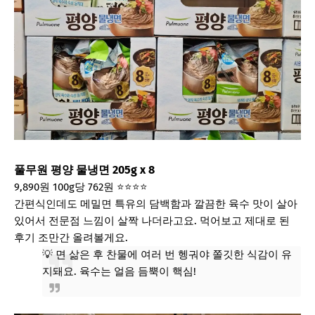
풀무원 평양 물냉면 205g x 8
9,890원
100g당 762원
⭐⭐⭐⭐
간편식인데도 메밀면 특유의 담백함과 깔끔한 육수 맛이 살아
있어서 전문점 느낌이 살짝 나더라고요. 먹어보고 제대로 된
후기 조만간 올려볼게요.
💡 면 삶은 후 찬물에 여러 번 헹궈야 쫄깃한 식감이 유
지돼요. 육수는 얼음 듬뿍이 핵심!