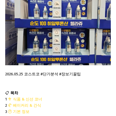
2026.05.25
코스트코
#단가분석
#장보기꿀팁
📋
목차
1
🥦 식품 & 신선 코너
2
🥐 베이커리 & 간식
3
🕐 기본 정보