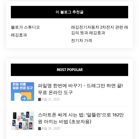
이 블로그 추천글
블로거 스튜디오
래깅전기자동차 2차전지 관련 래
깅의 뜻과 래깅효과
레깅효과
전기차 가격
MOST POPULAR
파일명 한번에 바꾸기 - 드래그만 하면 끝!
무료 온라인 도구
8월 21, 2025
스마트폰 싸게 사는 법: '알뜰런'으로 162만
원 아끼는 비법 (초보자용)
8월 29, 2025