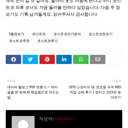
계속 손이 갈 것 같아요. 딸아이 옷도 마음에 든다고 하니 코스
트코 의류 코너도 가끔 들러볼 만하다 싶었습니다. 다음 주 장
보기도 기록 남겨둘게요. 읽어주셔서 감사합니다
5월장보기
코스트코
코스트코단가분석
코스트코장보기
코스트코추천
코스트코후기
이전
다음
네이버 블로그 PDF 변환기 — 여러
2015 스포티지 QL 전조등 규격 HB3
글을 한 번에 AI 학습용으로 만드는
직접 교체 후기 | 정비소 2만5천 원
법
아끼기
작성자:
어이파사