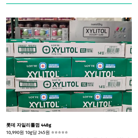
롯데 자일리톨껌 448g
10,990원
10g당 245원
⭐⭐⭐⭐⭐