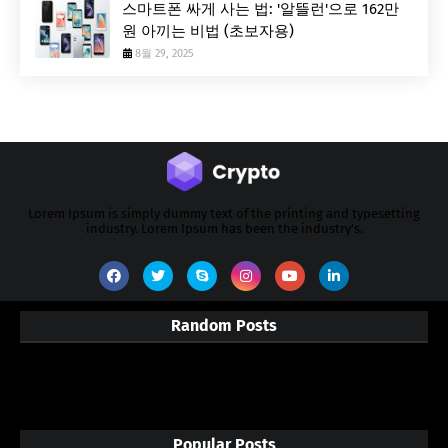
스마트폰 싸게 사는 법: '알뜰런'으로 162만
원 아끼는 비법 (초보자용)
8월 29, 2025
Lorem Ipsum is simply dummy text of the printing and typesetting
industry. Lorem Ipsum has been the industry's.
Random Posts
3/random/post-list
Popular Posts