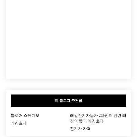
이 블로그 추천글
블로거 스튜디오
래깅전기자동차 2차전지 관련 래
깅의 뜻과 래깅효과
레깅효과
전기차 가격