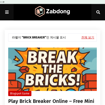
-->
라벨이
BRICK BREAKER
인 게시물 표시
전체 보기
Blogspot Game
Play Brick Breaker Online – Free Mini