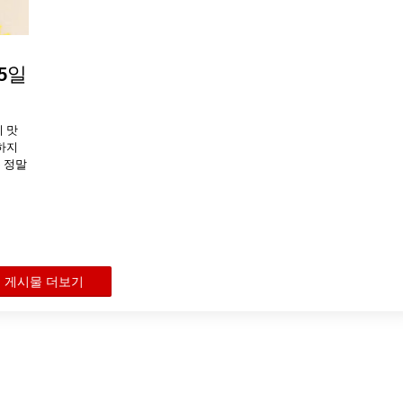
5일
 맛
하지
 정말
게시물 더보기