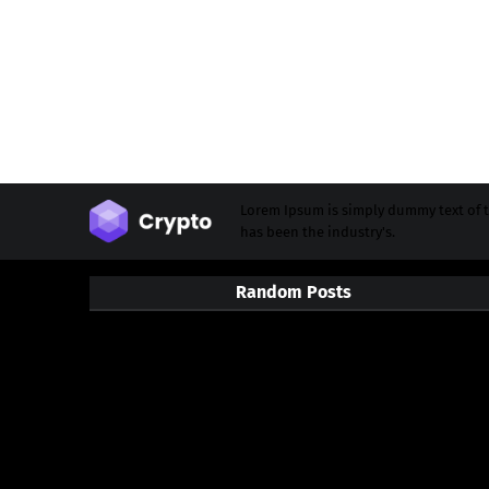
Lorem Ipsum is simply dummy text of t
has been the industry's.
Random Posts
3/random/post-list