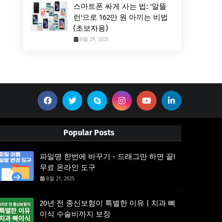
스마트폰 싸게 사는 법: '알뜰
런'으로 162만 원 아끼는 비법
(초보자용)
8월 29, 2025
Popular Posts
파일명 한번에 바꾸기 - 드래그만 하면 끝!
무료 온라인 도구
8월 21, 2025
20년 전 종신보험이 특별한 이유 | 치과 뼈
이식 수술비까지 보장