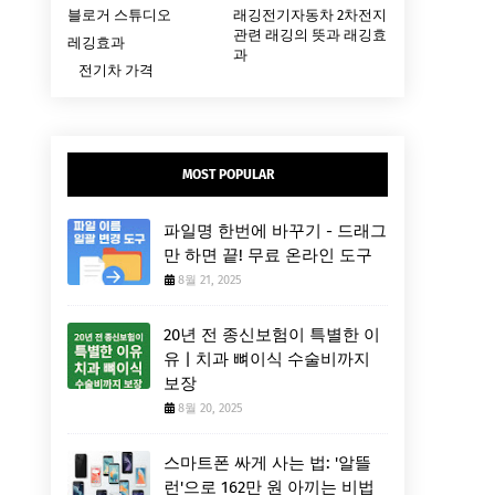
블로거 스튜디오
래깅전기자동차 2차전지
관련 래깅의 뜻과 래깅효
레깅효과
과
전기차 가격
MOST POPULAR
파일명 한번에 바꾸기 - 드래그
만 하면 끝! 무료 온라인 도구
8월 21, 2025
20년 전 종신보험이 특별한 이
유 | 치과 뼈이식 수술비까지
보장
8월 20, 2025
스마트폰 싸게 사는 법: '알뜰
런'으로 162만 원 아끼는 비법