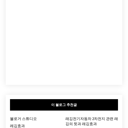
이 블로그 추천글
블로거 스튜디오
래깅전기자동차 2차전지 관련 래
깅의 뜻과 래깅효과
레깅효과