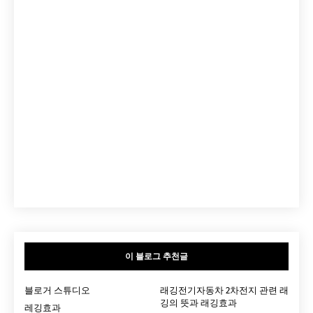
이 블로그 추천글
블로거 스튜디오
래깅전기자동차 2차전지 관련 래
깅의 뜻과 래깅효과
레깅효과