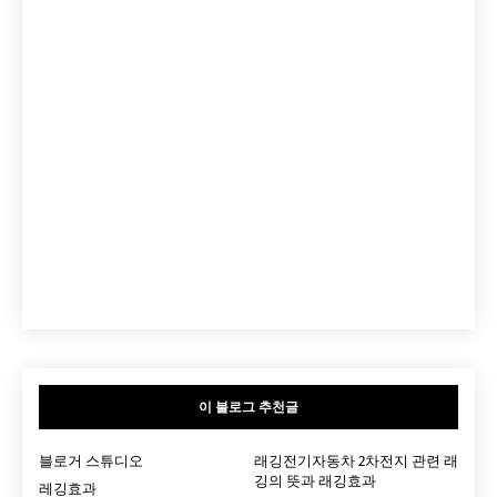
이 블로그 추천글
블로거 스튜디오
래깅전기자동차 2차전지 관련 래
깅의 뜻과 래깅효과
레깅효과