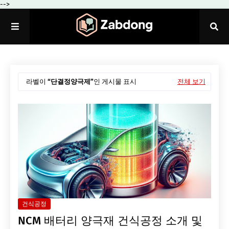
-->
라벨이
단결정양극제
인 게시물 표시
전체 보기
건식공정
NCM 배터리 양극재 건식공정 소개 및