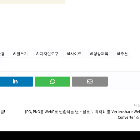
활용
AI글쓰기
AI디자인도구
AI사이트
AI영상제작
AI추천
다
결!
JPG, PNG를 WebP로 변환하는 법 – 블로그 최적화 툴 Vertexshare We
Converter 