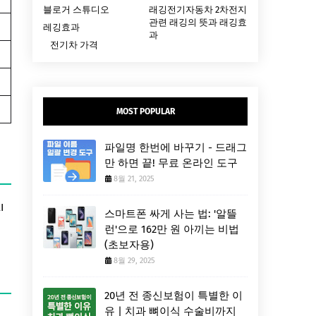
블로거 스튜디오
래깅전기자동차 2차전지
관련 래깅의 뜻과 래깅효
레깅효과
과
전기차 가격
MOST POPULAR
파일명 한번에 바꾸기 - 드래그
만 하면 끝! 무료 온라인 도구
8월 21, 2025
I
스마트폰 싸게 사는 법: '알뜰
런'으로 162만 원 아끼는 비법
(초보자용)
8월 29, 2025
20년 전 종신보험이 특별한 이
유 | 치과 뼈이식 수술비까지