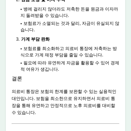
병에 걸리지 않더라도 저축한 돈을 원금과 이자까
지 돌려받을 수 있습니다.
보험료가 소멸되는 것과 달리, 자금이 유실되지 않
습니다.
가계 부담 완화
보험료를 최소화하고 의료비 통장에 저축하는 방
식으로 가계 재정 부담을 줄일 수 있습니다.
필요에 따라 유연하게 자금을 활용할 수 있어 경제
적 여유가 생깁니다.
결론
의료비 통장은 보험의 한계를 보완할 수 있는 실용적인
대안입니다. 보험을 최소한으로 유지하면서 의료비 통
장을 통해 유연하고 안정적으로 노후 의료비를 대비할
수 있습니다.