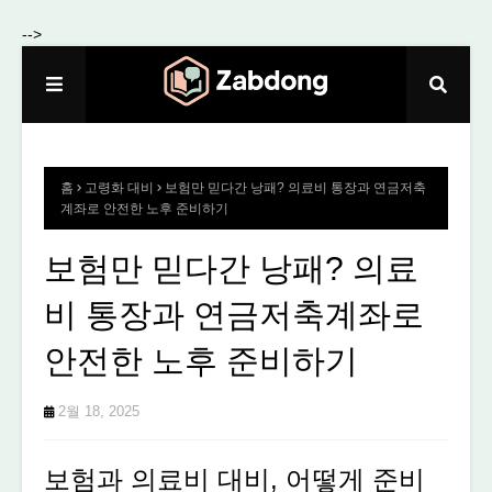
-->
홈
고령화 대비
보험만 믿다간 낭패? 의료비 통장과 연금저축
계좌로 안전한 노후 준비하기
보험만 믿다간 낭패? 의료
비 통장과 연금저축계좌로
안전한 노후 준비하기
2월 18, 2025
보험과 의료비 대비, 어떻게 준비