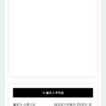
이 블로그 추천글
블로거 스튜디오
래깅전기자동차 2차전지 관