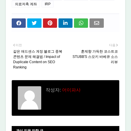
의료저축 계좌
IRP
이전
다음
같은 애드센스 계정 블로그 중복
훈제향 가득한 코스트코
콘텐츠 문제 해결법 / Impact of
STUBB'S 스모키 바베큐 소스
Duplicate Content on SEO
리뷰
Ranking
작성자:
어이파사
관심 있을 만한 글