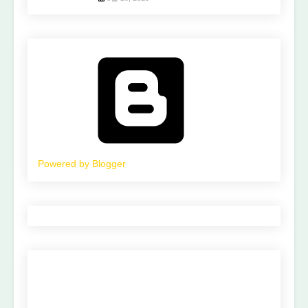
Powered by Blogger