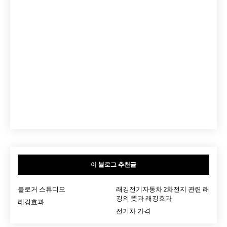
이 블로그 추천글
블로거 스튜디오
래깅전기자동차 2차전지 관련 래
깅의 뜻과 래깅효과
레깅효과
전기차 가격